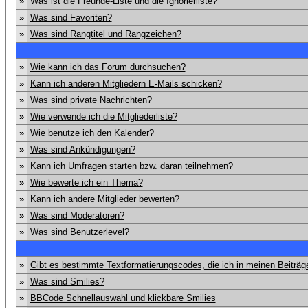
»
Was ist die Freunde-Liste und die Ignorierliste?
»
Was sind Favoriten?
»
Was sind Rangtitel und Rangzeichen?
»
Wie kann ich das Forum durchsuchen?
»
Kann ich anderen Mitgliedern E-Mails schicken?
»
Was sind private Nachrichten?
»
Wie verwende ich die Mitgliederliste?
»
Wie benutze ich den Kalender?
»
Was sind Ankündigungen?
»
Kann ich Umfragen starten bzw. daran teilnehmen?
»
Wie bewerte ich ein Thema?
»
Kann ich andere Mitglieder bewerten?
»
Was sind Moderatoren?
»
Was sind Benutzerlevel?
»
Gibt es bestimmte Textformatierungscodes, die ich in meinen Beiträ
»
Was sind Smilies?
»
BBCode Schnellauswahl und klickbare Smilies