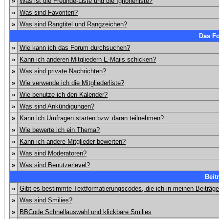
»
Was ist die Freunde-Liste und die Ignorierliste?
»
Was sind Favoriten?
»
Was sind Rangtitel und Rangzeichen?
Das F
»
Wie kann ich das Forum durchsuchen?
»
Kann ich anderen Mitgliedern E-Mails schicken?
»
Was sind private Nachrichten?
»
Wie verwende ich die Mitgliederliste?
»
Wie benutze ich den Kalender?
»
Was sind Ankündigungen?
»
Kann ich Umfragen starten bzw. daran teilnehmen?
»
Wie bewerte ich ein Thema?
»
Kann ich andere Mitglieder bewerten?
»
Was sind Moderatoren?
»
Was sind Benutzerlevel?
Beit
»
Gibt es bestimmte Textformatierungscodes, die ich in meinen Beiträg
»
Was sind Smilies?
»
BBCode Schnellauswahl und klickbare Smilies