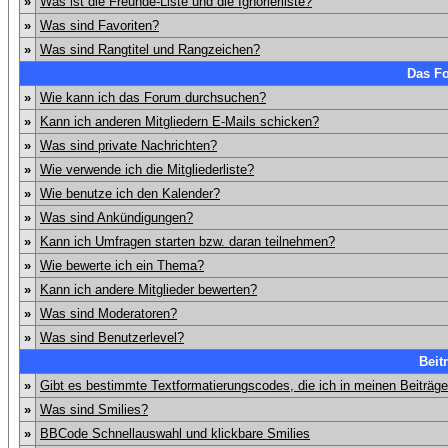
»
Was ist die Freunde-Liste und die Ignorierliste?
»
Was sind Favoriten?
»
Was sind Rangtitel und Rangzeichen?
Das F
»
Wie kann ich das Forum durchsuchen?
»
Kann ich anderen Mitgliedern E-Mails schicken?
»
Was sind private Nachrichten?
»
Wie verwende ich die Mitgliederliste?
»
Wie benutze ich den Kalender?
»
Was sind Ankündigungen?
»
Kann ich Umfragen starten bzw. daran teilnehmen?
»
Wie bewerte ich ein Thema?
»
Kann ich andere Mitglieder bewerten?
»
Was sind Moderatoren?
»
Was sind Benutzerlevel?
Beit
»
Gibt es bestimmte Textformatierungscodes, die ich in meinen Beiträg
»
Was sind Smilies?
»
BBCode Schnellauswahl und klickbare Smilies