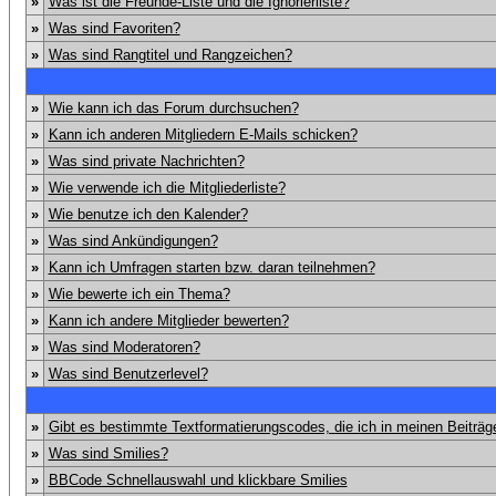
»
Was ist die Freunde-Liste und die Ignorierliste?
»
Was sind Favoriten?
»
Was sind Rangtitel und Rangzeichen?
»
Wie kann ich das Forum durchsuchen?
»
Kann ich anderen Mitgliedern E-Mails schicken?
»
Was sind private Nachrichten?
»
Wie verwende ich die Mitgliederliste?
»
Wie benutze ich den Kalender?
»
Was sind Ankündigungen?
»
Kann ich Umfragen starten bzw. daran teilnehmen?
»
Wie bewerte ich ein Thema?
»
Kann ich andere Mitglieder bewerten?
»
Was sind Moderatoren?
»
Was sind Benutzerlevel?
»
Gibt es bestimmte Textformatierungscodes, die ich in meinen Beiträ
»
Was sind Smilies?
»
BBCode Schnellauswahl und klickbare Smilies