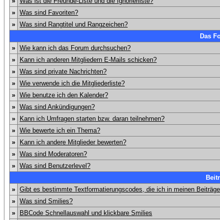
»
Was ist die Freunde-Liste und die Ignorierliste?
»
Was sind Favoriten?
»
Was sind Rangtitel und Rangzeichen?
Das F
»
Wie kann ich das Forum durchsuchen?
»
Kann ich anderen Mitgliedern E-Mails schicken?
»
Was sind private Nachrichten?
»
Wie verwende ich die Mitgliederliste?
»
Wie benutze ich den Kalender?
»
Was sind Ankündigungen?
»
Kann ich Umfragen starten bzw. daran teilnehmen?
»
Wie bewerte ich ein Thema?
»
Kann ich andere Mitglieder bewerten?
»
Was sind Moderatoren?
»
Was sind Benutzerlevel?
Beit
»
Gibt es bestimmte Textformatierungscodes, die ich in meinen Beiträg
»
Was sind Smilies?
»
BBCode Schnellauswahl und klickbare Smilies