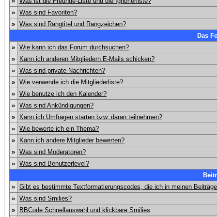
»
Was ist die Freunde-Liste und die Ignorierliste?
»
Was sind Favoriten?
»
Was sind Rangtitel und Rangzeichen?
Das F
»
Wie kann ich das Forum durchsuchen?
»
Kann ich anderen Mitgliedern E-Mails schicken?
»
Was sind private Nachrichten?
»
Wie verwende ich die Mitgliederliste?
»
Wie benutze ich den Kalender?
»
Was sind Ankündigungen?
»
Kann ich Umfragen starten bzw. daran teilnehmen?
»
Wie bewerte ich ein Thema?
»
Kann ich andere Mitglieder bewerten?
»
Was sind Moderatoren?
»
Was sind Benutzerlevel?
Beit
»
Gibt es bestimmte Textformatierungscodes, die ich in meinen Beiträg
»
Was sind Smilies?
»
BBCode Schnellauswahl und klickbare Smilies