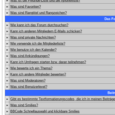
»
Was ist die Freunde-Liste und die Ignorierliste?
»
Was sind Favoriten?
»
Was sind Rangtitel und Rangzeichen?
Das F
»
Wie kann ich das Forum durchsuchen?
»
Kann ich anderen Mitgliedern E-Mails schicken?
»
Was sind private Nachrichten?
»
Wie verwende ich die Mitgliederliste?
»
Wie benutze ich den Kalender?
»
Was sind Ankündigungen?
»
Kann ich Umfragen starten bzw. daran teilnehmen?
»
Wie bewerte ich ein Thema?
»
Kann ich andere Mitglieder bewerten?
»
Was sind Moderatoren?
»
Was sind Benutzerlevel?
Beit
»
Gibt es bestimmte Textformatierungscodes, die ich in meinen Beiträg
»
Was sind Smilies?
»
BBCode Schnellauswahl und klickbare Smilies