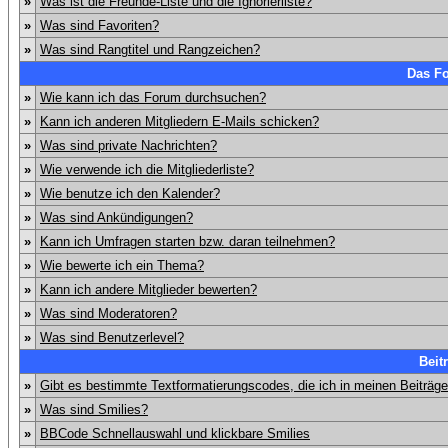
»
Was ist die Freunde-Liste und die Ignorierliste?
»
Was sind Favoriten?
»
Was sind Rangtitel und Rangzeichen?
Das F
»
Wie kann ich das Forum durchsuchen?
»
Kann ich anderen Mitgliedern E-Mails schicken?
»
Was sind private Nachrichten?
»
Wie verwende ich die Mitgliederliste?
»
Wie benutze ich den Kalender?
»
Was sind Ankündigungen?
»
Kann ich Umfragen starten bzw. daran teilnehmen?
»
Wie bewerte ich ein Thema?
»
Kann ich andere Mitglieder bewerten?
»
Was sind Moderatoren?
»
Was sind Benutzerlevel?
Beit
»
Gibt es bestimmte Textformatierungscodes, die ich in meinen Beiträg
»
Was sind Smilies?
»
BBCode Schnellauswahl und klickbare Smilies