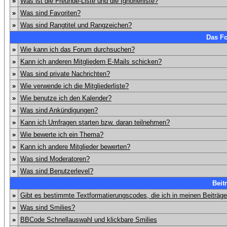
»
Was ist die Freunde-Liste und die Ignorierliste?
»
Was sind Favoriten?
»
Was sind Rangtitel und Rangzeichen?
Das F
»
Wie kann ich das Forum durchsuchen?
»
Kann ich anderen Mitgliedern E-Mails schicken?
»
Was sind private Nachrichten?
»
Wie verwende ich die Mitgliederliste?
»
Wie benutze ich den Kalender?
»
Was sind Ankündigungen?
»
Kann ich Umfragen starten bzw. daran teilnehmen?
»
Wie bewerte ich ein Thema?
»
Kann ich andere Mitglieder bewerten?
»
Was sind Moderatoren?
»
Was sind Benutzerlevel?
Beit
»
Gibt es bestimmte Textformatierungscodes, die ich in meinen Beiträg
»
Was sind Smilies?
»
BBCode Schnellauswahl und klickbare Smilies