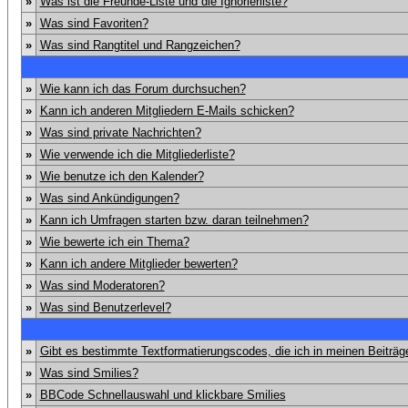
»
Was ist die Freunde-Liste und die Ignorierliste?
»
Was sind Favoriten?
»
Was sind Rangtitel und Rangzeichen?
»
Wie kann ich das Forum durchsuchen?
»
Kann ich anderen Mitgliedern E-Mails schicken?
»
Was sind private Nachrichten?
»
Wie verwende ich die Mitgliederliste?
»
Wie benutze ich den Kalender?
»
Was sind Ankündigungen?
»
Kann ich Umfragen starten bzw. daran teilnehmen?
»
Wie bewerte ich ein Thema?
»
Kann ich andere Mitglieder bewerten?
»
Was sind Moderatoren?
»
Was sind Benutzerlevel?
»
Gibt es bestimmte Textformatierungscodes, die ich in meinen Beiträ
»
Was sind Smilies?
»
BBCode Schnellauswahl und klickbare Smilies