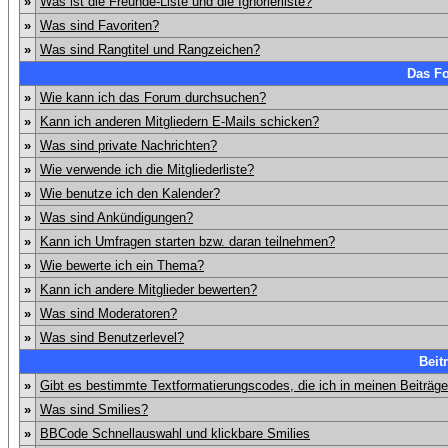
»
Was ist die Freunde-Liste und die Ignorierliste?
»
Was sind Favoriten?
»
Was sind Rangtitel und Rangzeichen?
Das F
»
Wie kann ich das Forum durchsuchen?
»
Kann ich anderen Mitgliedern E-Mails schicken?
»
Was sind private Nachrichten?
»
Wie verwende ich die Mitgliederliste?
»
Wie benutze ich den Kalender?
»
Was sind Ankündigungen?
»
Kann ich Umfragen starten bzw. daran teilnehmen?
»
Wie bewerte ich ein Thema?
»
Kann ich andere Mitglieder bewerten?
»
Was sind Moderatoren?
»
Was sind Benutzerlevel?
Beit
»
Gibt es bestimmte Textformatierungscodes, die ich in meinen Beiträg
»
Was sind Smilies?
»
BBCode Schnellauswahl und klickbare Smilies