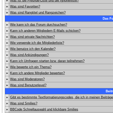
»
Was ist die Freunde-Liste und die Ignorierliste?
»
Was sind Favoriten?
»
Was sind Rangtitel und Rangzeichen?
Das F
»
Wie kann ich das Forum durchsuchen?
»
Kann ich anderen Mitgliedern E-Mails schicken?
»
Was sind private Nachrichten?
»
Wie verwende ich die Mitgliederliste?
»
Wie benutze ich den Kalender?
»
Was sind Ankündigungen?
»
Kann ich Umfragen starten bzw. daran teilnehmen?
»
Wie bewerte ich ein Thema?
»
Kann ich andere Mitglieder bewerten?
»
Was sind Moderatoren?
»
Was sind Benutzerlevel?
Beit
»
Gibt es bestimmte Textformatierungscodes, die ich in meinen Beiträg
»
Was sind Smilies?
»
BBCode Schnellauswahl und klickbare Smilies