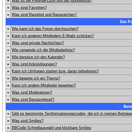
»
Was ist die Freunde-Liste und die Ignorierliste?
»
Was sind Favoriten?
»
Was sind Rangtitel und Rangzeichen?
Das F
»
Wie kann ich das Forum durchsuchen?
»
Kann ich anderen Mitgliedern E-Mails schicken?
»
Was sind private Nachrichten?
»
Wie verwende ich die Mitgliederliste?
»
Wie benutze ich den Kalender?
»
Was sind Ankündigungen?
»
Kann ich Umfragen starten bzw. daran teilnehmen?
»
Wie bewerte ich ein Thema?
»
Kann ich andere Mitglieder bewerten?
»
Was sind Moderatoren?
»
Was sind Benutzerlevel?
Beit
»
Gibt es bestimmte Textformatierungscodes, die ich in meinen Beiträg
»
Was sind Smilies?
»
BBCode Schnellauswahl und klickbare Smilies