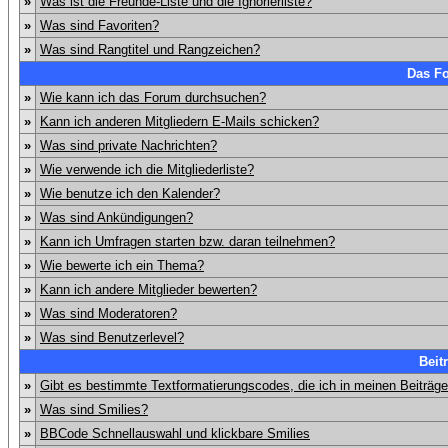
»
Was ist die Freunde-Liste und die Ignorierliste?
»
Was sind Favoriten?
»
Was sind Rangtitel und Rangzeichen?
Das F
»
Wie kann ich das Forum durchsuchen?
»
Kann ich anderen Mitgliedern E-Mails schicken?
»
Was sind private Nachrichten?
»
Wie verwende ich die Mitgliederliste?
»
Wie benutze ich den Kalender?
»
Was sind Ankündigungen?
»
Kann ich Umfragen starten bzw. daran teilnehmen?
»
Wie bewerte ich ein Thema?
»
Kann ich andere Mitglieder bewerten?
»
Was sind Moderatoren?
»
Was sind Benutzerlevel?
Beit
»
Gibt es bestimmte Textformatierungscodes, die ich in meinen Beiträg
»
Was sind Smilies?
»
BBCode Schnellauswahl und klickbare Smilies