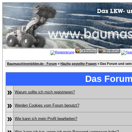
Baumaschinenbilder.de - Forum
»
Häufig gestellte Fragen
» Das Forum und sein
Das Forum
»
Warum sollte ich mich registrieren?
»
Werden Cookies vom Forum benutzt?
»
Wie kann ich mein Profil bearbeiten?
»
Was kann ich tun, wenn ich mein Passwort vergessen habe?