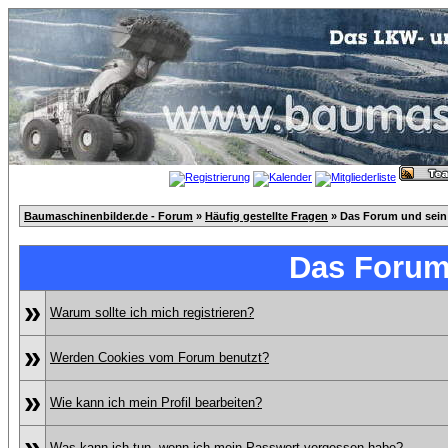
Baumaschinenbilder.de - Forum
»
Häufig gestellte Fragen
» Das Forum und sein
Das Forum
»
Warum sollte ich mich registrieren?
»
Werden Cookies vom Forum benutzt?
»
Wie kann ich mein Profil bearbeiten?
»
Was kann ich tun, wenn ich mein Passwort vergessen habe?