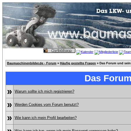
Baumaschinenbilder.de - Forum
»
Häufig gestellte Fragen
» Das Forum und sein
Das Forum
»
Warum sollte ich mich registrieren?
»
Werden Cookies vom Forum benutzt?
»
Wie kann ich mein Profil bearbeiten?
»
Was kann ich tun, wenn ich mein Passwort vergessen habe?