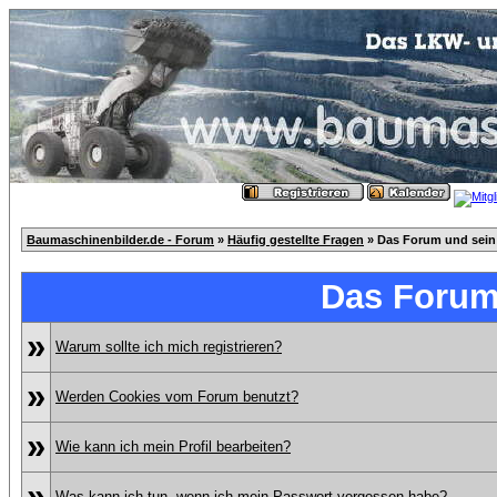
Baumaschinenbilder.de - Forum
»
Häufig gestellte Fragen
» Das Forum und sein
Das Forum
»
Warum sollte ich mich registrieren?
»
Werden Cookies vom Forum benutzt?
»
Wie kann ich mein Profil bearbeiten?
»
Was kann ich tun, wenn ich mein Passwort vergessen habe?