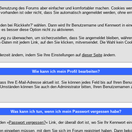
 Benutzung des Forums aber einfacher und komfortabler machen. Cookies werd
m vorhanden ist oder nicht, dass Sie automatisch angemeldet werden, ohne 
lden bei Rückkehr?' wählen. Dann wird Ihr Benutzername und Kennwort in ein
e es besser diese Option nicht zu aktivieren.
tzung zu überwachen, um sicherzustellen, dass Sie angemeldet bleiben, währ
s-Daten mit jedem Link, auf den Sie klicken, mitversendet. Die Wahl kein Co
erzeit ändern, indem Sie Ihre Einstellungen auf
dieser Seite
ändern.
Wie kann ich mein Profil bearbeiten?
f, dass Ihre E-Mail-Adresse aktuell ist. Sie können jedes Feld bis auf Ihren 
hen Umständen können Sie auch den Administrator bitten, Ihren Benutzernamen 
Was kann ich tun, wenn ich mein Passwort vergessen habe?
den »
Passwort vergessen?
« Link, der überall dort ist, wo Sie Ihr Kennwort 
n eingeben müssen, mit dem Sie sich im Forum registriert haben. Dann bekom