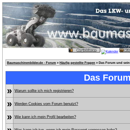
Baumaschinenbilder.de - Forum
»
Häufig gestellte Fragen
» Das Forum und sein
Das Forum
»
Warum sollte ich mich registrieren?
»
Werden Cookies vom Forum benutzt?
»
Wie kann ich mein Profil bearbeiten?
»
Was kann ich tun, wenn ich mein Passwort vergessen habe?