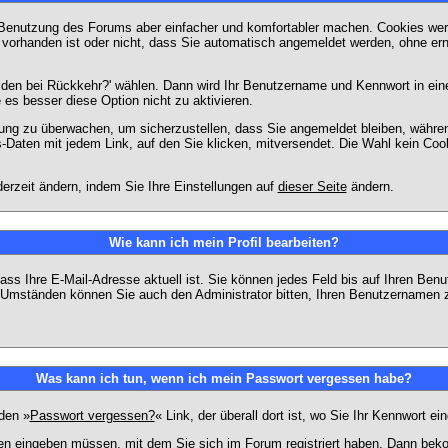
 Benutzung des Forums aber einfacher und komfortabler machen. Cookies werd
m vorhanden ist oder nicht, dass Sie automatisch angemeldet werden, ohne 
lden bei Rückkehr?' wählen. Dann wird Ihr Benutzername und Kennwort in ein
e es besser diese Option nicht zu aktivieren.
tzung zu überwachen, um sicherzustellen, dass Sie angemeldet bleiben, währ
s-Daten mit jedem Link, auf den Sie klicken, mitversendet. Die Wahl kein Co
erzeit ändern, indem Sie Ihre Einstellungen auf
dieser Seite
ändern.
Wie kann ich mein Profil bearbeiten?
f, dass Ihre E-Mail-Adresse aktuell ist. Sie können jedes Feld bis auf Ihren 
hen Umständen können Sie auch den Administrator bitten, Ihren Benutzernamen 
Was kann ich tun, wenn ich mein Passwort vergessen habe?
den »
Passwort vergessen?
« Link, der überall dort ist, wo Sie Ihr Kennwort 
n eingeben müssen, mit dem Sie sich im Forum registriert haben. Dann bekom