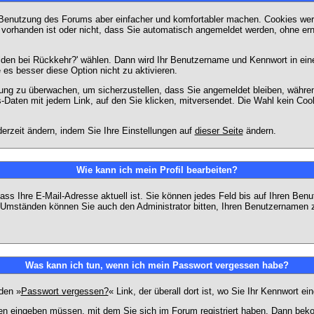
 Benutzung des Forums aber einfacher und komfortabler machen. Cookies werd
m vorhanden ist oder nicht, dass Sie automatisch angemeldet werden, ohne 
lden bei Rückkehr?' wählen. Dann wird Ihr Benutzername und Kennwort in ein
e es besser diese Option nicht zu aktivieren.
tzung zu überwachen, um sicherzustellen, dass Sie angemeldet bleiben, währ
s-Daten mit jedem Link, auf den Sie klicken, mitversendet. Die Wahl kein Co
erzeit ändern, indem Sie Ihre Einstellungen auf
dieser Seite
ändern.
Wie kann ich mein Profil bearbeiten?
f, dass Ihre E-Mail-Adresse aktuell ist. Sie können jedes Feld bis auf Ihren 
hen Umständen können Sie auch den Administrator bitten, Ihren Benutzernamen 
Was kann ich tun, wenn ich mein Passwort vergessen habe?
den »
Passwort vergessen?
« Link, der überall dort ist, wo Sie Ihr Kennwort 
n eingeben müssen, mit dem Sie sich im Forum registriert haben. Dann bekom