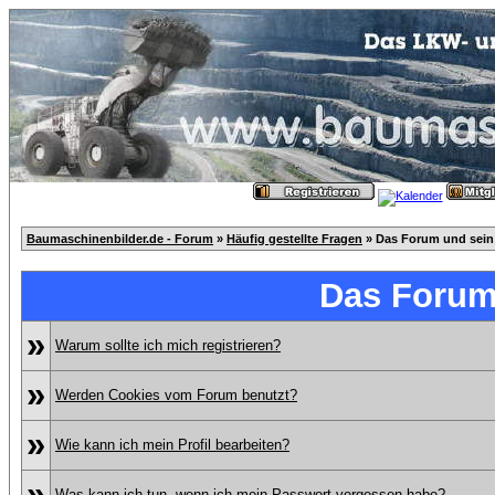
Baumaschinenbilder.de - Forum
»
Häufig gestellte Fragen
» Das Forum und sein
Das Forum
»
Warum sollte ich mich registrieren?
»
Werden Cookies vom Forum benutzt?
»
Wie kann ich mein Profil bearbeiten?
»
Was kann ich tun, wenn ich mein Passwort vergessen habe?