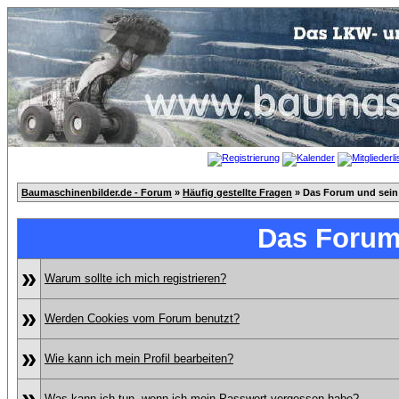
Baumaschinenbilder.de - Forum
»
Häufig gestellte Fragen
» Das Forum und sein
Das Forum
»
Warum sollte ich mich registrieren?
»
Werden Cookies vom Forum benutzt?
»
Wie kann ich mein Profil bearbeiten?
»
Was kann ich tun, wenn ich mein Passwort vergessen habe?