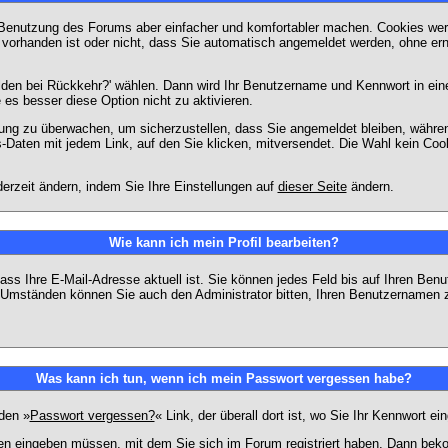
 Benutzung des Forums aber einfacher und komfortabler machen. Cookies werd
m vorhanden ist oder nicht, dass Sie automatisch angemeldet werden, ohne 
lden bei Rückkehr?' wählen. Dann wird Ihr Benutzername und Kennwort in ein
e es besser diese Option nicht zu aktivieren.
tzung zu überwachen, um sicherzustellen, dass Sie angemeldet bleiben, währ
s-Daten mit jedem Link, auf den Sie klicken, mitversendet. Die Wahl kein Co
erzeit ändern, indem Sie Ihre Einstellungen auf
dieser Seite
ändern.
Wie kann ich mein Profil bearbeiten?
f, dass Ihre E-Mail-Adresse aktuell ist. Sie können jedes Feld bis auf Ihren 
hen Umständen können Sie auch den Administrator bitten, Ihren Benutzernamen 
Was kann ich tun, wenn ich mein Passwort vergessen habe?
den »
Passwort vergessen?
« Link, der überall dort ist, wo Sie Ihr Kennwort 
n eingeben müssen, mit dem Sie sich im Forum registriert haben. Dann bekom