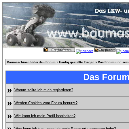
Baumaschinenbilder.de - Forum
»
Häufig gestellte Fragen
» Das Forum und sein
Das Forum
»
Warum sollte ich mich registrieren?
»
Werden Cookies vom Forum benutzt?
»
Wie kann ich mein Profil bearbeiten?
»
Was kann ich tun, wenn ich mein Passwort vergessen habe?