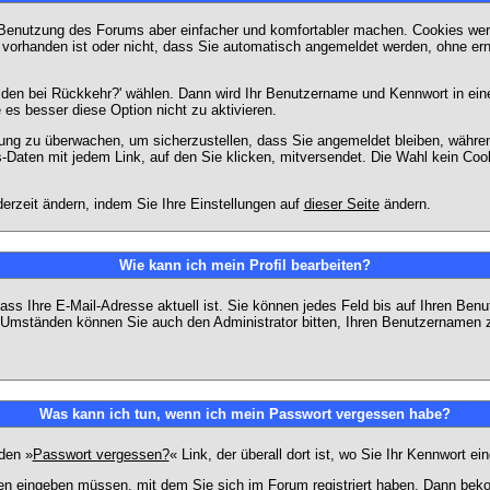
 Benutzung des Forums aber einfacher und komfortabler machen. Cookies werd
m vorhanden ist oder nicht, dass Sie automatisch angemeldet werden, ohne 
lden bei Rückkehr?' wählen. Dann wird Ihr Benutzername und Kennwort in ein
e es besser diese Option nicht zu aktivieren.
tzung zu überwachen, um sicherzustellen, dass Sie angemeldet bleiben, währ
s-Daten mit jedem Link, auf den Sie klicken, mitversendet. Die Wahl kein Co
erzeit ändern, indem Sie Ihre Einstellungen auf
dieser Seite
ändern.
Wie kann ich mein Profil bearbeiten?
f, dass Ihre E-Mail-Adresse aktuell ist. Sie können jedes Feld bis auf Ihren 
hen Umständen können Sie auch den Administrator bitten, Ihren Benutzernamen 
Was kann ich tun, wenn ich mein Passwort vergessen habe?
den »
Passwort vergessen?
« Link, der überall dort ist, wo Sie Ihr Kennwort 
n eingeben müssen, mit dem Sie sich im Forum registriert haben. Dann bekom