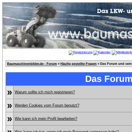
Baumaschinenbilder.de - Forum
»
Häufig gestellte Fragen
» Das Forum und sein
Das Forum
»
Warum sollte ich mich registrieren?
»
Werden Cookies vom Forum benutzt?
»
Wie kann ich mein Profil bearbeiten?
»
Was kann ich tun, wenn ich mein Passwort vergessen habe?