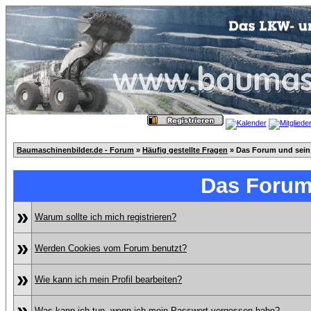
Baumaschinenbilder.de - Forum
»
Häufig gestellte Fragen
» Das Forum und sein
Das Forum
»
Warum sollte ich mich registrieren?
»
Werden Cookies vom Forum benutzt?
»
Wie kann ich mein Profil bearbeiten?
»
Was kann ich tun, wenn ich mein Passwort vergessen habe?