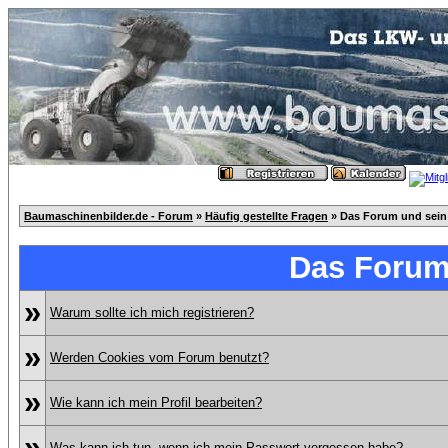
Baumaschinenbilder.de - Forum
»
Häufig gestellte Fragen
» Das Forum und sein
Das Forum
»
Warum sollte ich mich registrieren?
»
Werden Cookies vom Forum benutzt?
»
Wie kann ich mein Profil bearbeiten?
»
Was kann ich tun, wenn ich mein Passwort vergessen habe?