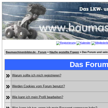
Baumaschinenbilder.de - Forum
»
Häufig gestellte Fragen
» Das Forum und sein
Das Forum
»
Warum sollte ich mich registrieren?
»
Werden Cookies vom Forum benutzt?
»
Wie kann ich mein Profil bearbeiten?
»
Was kann ich tun, wenn ich mein Passwort vergessen habe?