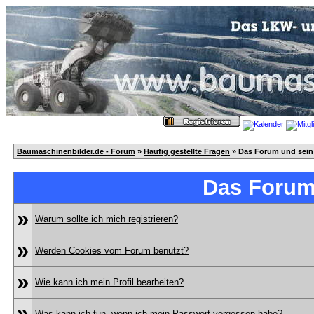
Baumaschinenbilder.de - Forum
»
Häufig gestellte Fragen
» Das Forum und sein
Das Forum
»
Warum sollte ich mich registrieren?
»
Werden Cookies vom Forum benutzt?
»
Wie kann ich mein Profil bearbeiten?
»
Was kann ich tun, wenn ich mein Passwort vergessen habe?