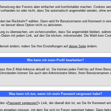
 Benutzung des Forums aber einfacher und komfortabler machen. Cookies werd
m vorhanden ist oder nicht, dass Sie automatisch angemeldet werden, ohne 
lden bei Rückkehr?' wählen. Dann wird Ihr Benutzername und Kennwort in ein
e es besser diese Option nicht zu aktivieren.
tzung zu überwachen, um sicherzustellen, dass Sie angemeldet bleiben, währ
s-Daten mit jedem Link, auf den Sie klicken, mitversendet. Die Wahl kein Co
erzeit ändern, indem Sie Ihre Einstellungen auf
dieser Seite
ändern.
Wie kann ich mein Profil bearbeiten?
f, dass Ihre E-Mail-Adresse aktuell ist. Sie können jedes Feld bis auf Ihren 
hen Umständen können Sie auch den Administrator bitten, Ihren Benutzernamen 
Was kann ich tun, wenn ich mein Passwort vergessen habe?
den »
Passwort vergessen?
« Link, der überall dort ist, wo Sie Ihr Kennwort 
n eingeben müssen, mit dem Sie sich im Forum registriert haben. Dann bekom