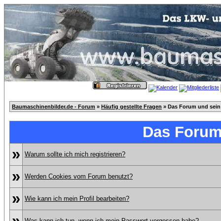
Baumaschinenbilder.de - Forum
»
Häufig gestellte Fragen
» Das Forum und sein
Das Forum
»
Warum sollte ich mich registrieren?
»
Werden Cookies vom Forum benutzt?
»
Wie kann ich mein Profil bearbeiten?
»
Was kann ich tun, wenn ich mein Passwort vergessen habe?