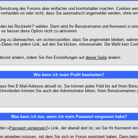
 Benutzung des Forums aber einfacher und komfortabler machen. Cookies werd
m vorhanden ist oder nicht, dass Sie automatisch angemeldet werden, ohne 
lden bei Rückkehr?' wählen. Dann wird Ihr Benutzername und Kennwort in ein
e es besser diese Option nicht zu aktivieren.
tzung zu überwachen, um sicherzustellen, dass Sie angemeldet bleiben, währ
s-Daten mit jedem Link, auf den Sie klicken, mitversendet. Die Wahl kein Co
erzeit ändern, indem Sie Ihre Einstellungen auf
dieser Seite
ändern.
Wie kann ich mein Profil bearbeiten?
f, dass Ihre E-Mail-Adresse aktuell ist. Sie können jedes Feld bis auf Ihren 
hen Umständen können Sie auch den Administrator bitten, Ihren Benutzernamen 
Was kann ich tun, wenn ich mein Passwort vergessen habe?
den »
Passwort vergessen?
« Link, der überall dort ist, wo Sie Ihr Kennwort 
n eingeben müssen, mit dem Sie sich im Forum registriert haben. Dann bekom