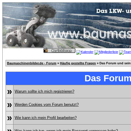
Baumaschinenbilder.de - Forum
»
Häufig gestellte Fragen
» Das Forum und sein
Das Forum
»
Warum sollte ich mich registrieren?
»
Werden Cookies vom Forum benutzt?
»
Wie kann ich mein Profil bearbeiten?
»
Was kann ich tun, wenn ich mein Passwort vergessen habe?