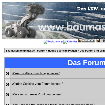
Baumaschinenbilder.de - Forum
»
Häufig gestellte Fragen
» Das Forum und sein
Das Forum
»
Warum sollte ich mich registrieren?
»
Werden Cookies vom Forum benutzt?
»
Wie kann ich mein Profil bearbeiten?
»
Was kann ich tun, wenn ich mein Passwort vergessen habe?