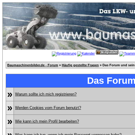
Baumaschinenbilder.de - Forum
»
Häufig gestellte Fragen
» Das Forum und sein
Das Forum
»
Warum sollte ich mich registrieren?
»
Werden Cookies vom Forum benutzt?
»
Wie kann ich mein Profil bearbeiten?
»
Was kann ich tun, wenn ich mein Passwort vergessen habe?