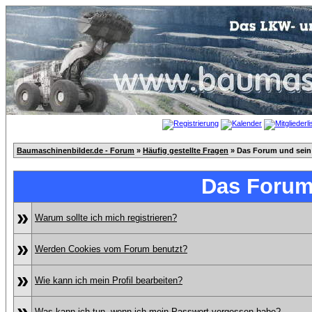
Baumaschinenbilder.de - Forum
»
Häufig gestellte Fragen
» Das Forum und sein
Das Forum
»
Warum sollte ich mich registrieren?
»
Werden Cookies vom Forum benutzt?
»
Wie kann ich mein Profil bearbeiten?
»
Was kann ich tun, wenn ich mein Passwort vergessen habe?