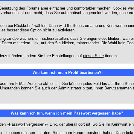
 Benutzung des Forums aber einfacher und komfortabler machen. Cookies werd
m vorhanden ist oder nicht, dass Sie automatisch angemeldet werden, ohne 
lden bei Rückkehr?' wählen. Dann wird Ihr Benutzername und Kennwort in ein
e es besser diese Option nicht zu aktivieren.
tzung zu überwachen, um sicherzustellen, dass Sie angemeldet bleiben, währ
s-Daten mit jedem Link, auf den Sie klicken, mitversendet. Die Wahl kein Co
erzeit ändern, indem Sie Ihre Einstellungen auf
dieser Seite
ändern.
Wie kann ich mein Profil bearbeiten?
f, dass Ihre E-Mail-Adresse aktuell ist. Sie können jedes Feld bis auf Ihren 
hen Umständen können Sie auch den Administrator bitten, Ihren Benutzernamen 
Was kann ich tun, wenn ich mein Passwort vergessen habe?
den »
Passwort vergessen?
« Link, der überall dort ist, wo Sie Ihr Kennwort 
n eingeben müssen, mit dem Sie sich im Forum registriert haben. Dann bekom