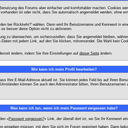
 Benutzung des Forums aber einfacher und komfortabler machen. Cookies werd
m vorhanden ist oder nicht, dass Sie automatisch angemeldet werden, ohne 
lden bei Rückkehr?' wählen. Dann wird Ihr Benutzername und Kennwort in ein
e es besser diese Option nicht zu aktivieren.
tzung zu überwachen, um sicherzustellen, dass Sie angemeldet bleiben, währ
s-Daten mit jedem Link, auf den Sie klicken, mitversendet. Die Wahl kein Co
erzeit ändern, indem Sie Ihre Einstellungen auf
dieser Seite
ändern.
Wie kann ich mein Profil bearbeiten?
f, dass Ihre E-Mail-Adresse aktuell ist. Sie können jedes Feld bis auf Ihren 
hen Umständen können Sie auch den Administrator bitten, Ihren Benutzernamen 
Was kann ich tun, wenn ich mein Passwort vergessen habe?
den »
Passwort vergessen?
« Link, der überall dort ist, wo Sie Ihr Kennwort 
n eingeben müssen, mit dem Sie sich im Forum registriert haben. Dann bekom