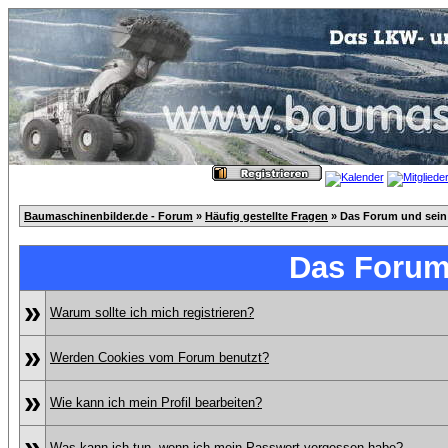
Baumaschinenbilder.de - Forum
»
Häufig gestellte Fragen
» Das Forum und sein
Das Forum
»
Warum sollte ich mich registrieren?
»
Werden Cookies vom Forum benutzt?
»
Wie kann ich mein Profil bearbeiten?
»
Was kann ich tun, wenn ich mein Passwort vergessen habe?