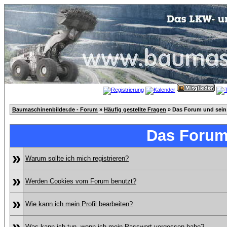
Baumaschinenbilder.de - Forum
»
Häufig gestellte Fragen
» Das Forum und sein
Das Forum
»
Warum sollte ich mich registrieren?
»
Werden Cookies vom Forum benutzt?
»
Wie kann ich mein Profil bearbeiten?
»
Was kann ich tun, wenn ich mein Passwort vergessen habe?