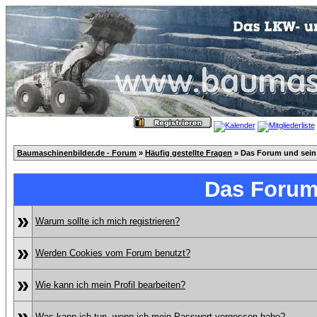
Baumaschinenbilder.de - Forum
»
Häufig gestellte Fragen
» Das Forum und sein
Das Forum
»
Warum sollte ich mich registrieren?
»
Werden Cookies vom Forum benutzt?
»
Wie kann ich mein Profil bearbeiten?
»
Was kann ich tun, wenn ich mein Passwort vergessen habe?