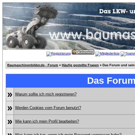
Baumaschinenbilder.de - Forum
»
Häufig gestellte Fragen
» Das Forum und sein
Das Forum
»
Warum sollte ich mich registrieren?
»
Werden Cookies vom Forum benutzt?
»
Wie kann ich mein Profil bearbeiten?
»
Was kann ich tun, wenn ich mein Passwort vergessen habe?