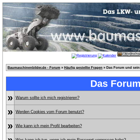
Baumaschinenbilder.de - Forum
»
Häufig gestellte Fragen
» Das Forum und sein
Das Forum
»
Warum sollte ich mich registrieren?
»
Werden Cookies vom Forum benutzt?
»
Wie kann ich mein Profil bearbeiten?
»
Was kann ich tun, wenn ich mein Passwort vergessen habe?