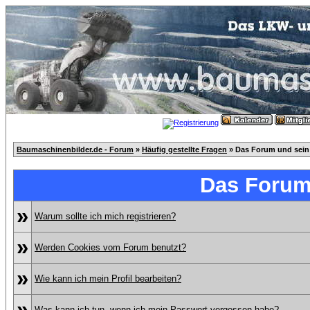
Baumaschinenbilder.de - Forum
»
Häufig gestellte Fragen
» Das Forum und sein
Das Forum
»
Warum sollte ich mich registrieren?
»
Werden Cookies vom Forum benutzt?
»
Wie kann ich mein Profil bearbeiten?
»
Was kann ich tun, wenn ich mein Passwort vergessen habe?