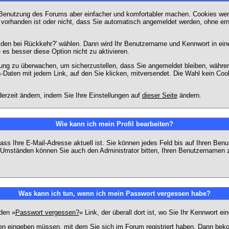
 Benutzung des Forums aber einfacher und komfortabler machen. Cookies werd
m vorhanden ist oder nicht, dass Sie automatisch angemeldet werden, ohne 
lden bei Rückkehr?' wählen. Dann wird Ihr Benutzername und Kennwort in ein
e es besser diese Option nicht zu aktivieren.
tzung zu überwachen, um sicherzustellen, dass Sie angemeldet bleiben, währ
s-Daten mit jedem Link, auf den Sie klicken, mitversendet. Die Wahl kein Co
erzeit ändern, indem Sie Ihre Einstellungen auf
dieser Seite
ändern.
Wie kann ich mein Profil bearbeiten?
f, dass Ihre E-Mail-Adresse aktuell ist. Sie können jedes Feld bis auf Ihren 
hen Umständen können Sie auch den Administrator bitten, Ihren Benutzernamen 
Was kann ich tun, wenn ich mein Passwort vergessen habe?
den »
Passwort vergessen?
« Link, der überall dort ist, wo Sie Ihr Kennwort 
n eingeben müssen, mit dem Sie sich im Forum registriert haben. Dann bekom