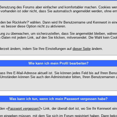
 Benutzung des Forums aber einfacher und komfortabler machen. Cookies werd
m vorhanden ist oder nicht, dass Sie automatisch angemeldet werden, ohne 
lden bei Rückkehr?' wählen. Dann wird Ihr Benutzername und Kennwort in ein
e es besser diese Option nicht zu aktivieren.
tzung zu überwachen, um sicherzustellen, dass Sie angemeldet bleiben, währ
s-Daten mit jedem Link, auf den Sie klicken, mitversendet. Die Wahl kein Co
erzeit ändern, indem Sie Ihre Einstellungen auf
dieser Seite
ändern.
Wie kann ich mein Profil bearbeiten?
f, dass Ihre E-Mail-Adresse aktuell ist. Sie können jedes Feld bis auf Ihren 
hen Umständen können Sie auch den Administrator bitten, Ihren Benutzernamen 
Was kann ich tun, wenn ich mein Passwort vergessen habe?
den »
Passwort vergessen?
« Link, der überall dort ist, wo Sie Ihr Kennwort 
n eingeben müssen, mit dem Sie sich im Forum registriert haben. Dann bekom