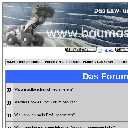
Baumaschinenbilder.de - Forum
»
Häufig gestellte Fragen
» Das Forum und sein
Das Forum
»
Warum sollte ich mich registrieren?
»
Werden Cookies vom Forum benutzt?
»
Wie kann ich mein Profil bearbeiten?
»
Was kann ich tun, wenn ich mein Passwort vergessen habe?